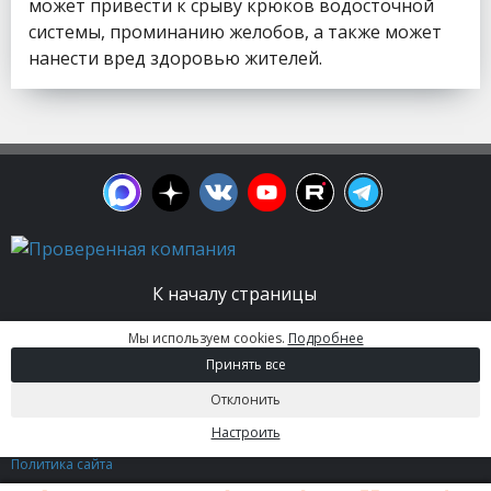
может привести к срыву крюков водосточной
системы, проминанию желобов, а также может
нанести вред здоровью жителей.
К началу страницы
Мы используем cookies.
Подробнее
© 2003 - 2026. Апельсин group | Группа
Принять все
строительных компаний Все права защищены.
Вся информация на этом сайте носит
Отклонить
информационный характер и не является
публичной офертой, определяемой положениями
Настроить
Статьи 437 (2) ГК РФ.
Политика сайта