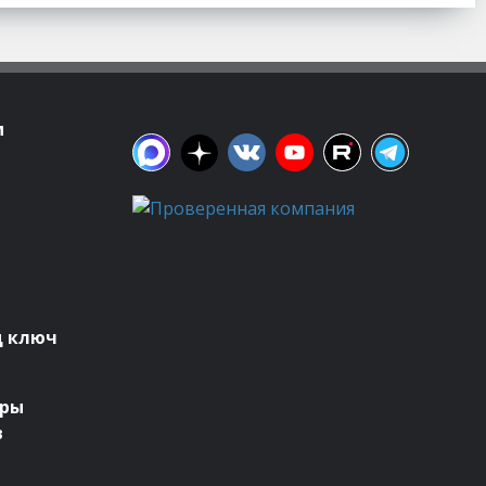
м
д ключ
оры
в