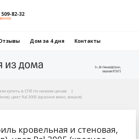
) 509-82-32
звонок
Отзывы
Дом за 4 дня
Контакты
ли купить в СПб по низким ценам
ов), цвет Ral 3005 (красное вино, вишня)
новая, 1.86 м (без к
иль кровельная и стеновая,