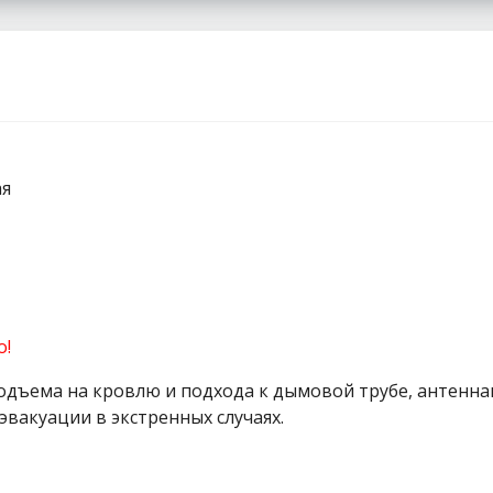
ая
о!
одъема на кровлю и подхода к дымовой трубе, антеннам
эвакуации в экстренных случаях.