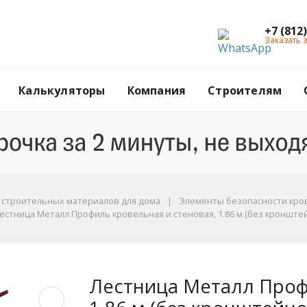
+7 (812
Заказать 
Калькуляторы
Компания
Строителям
г строительных материалов для дома
Элементы безопасности кров
естница Металл Профиль кровельная и стеновая, 1.86 м (без кронштейн
нов), цвет Ral 3005 (красное вино, вишня)
иль кровельная и сте
Лестница Металл Проф