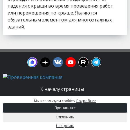
падения с крыши во время проведения работ
или перемещения по крыше. Являются
обязательным элементом для многоэтажных
зданий.
К началу страницы
Мы используем cookies.
Подробнее
© 2003 - 2026. Апельсин group | Группа
Принять все
строительных компаний Все права защищены.
Вся информация на этом сайте носит
Отклонить
информационный характер и не является
публичной офертой, определяемой положениями
Настроить
Статьи 437 (2) ГК РФ.