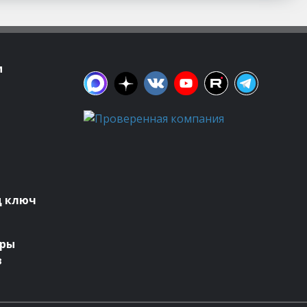
м
д ключ
оры
в