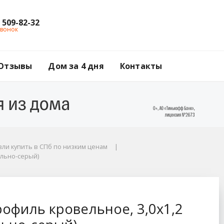
) 509-82-32
звонок
Отзывы
Дом за 4 дня
Контакты
ли купить в СПб по низким ценам
ально-серый)
,0х1,2 м, цвет Ral 7
офиль кровельное, 3,0х1,2