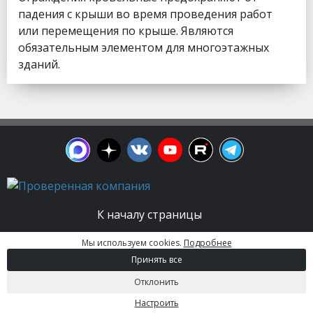
падения с крыши во время проведения работ
или перемещения по крыше. Являются
обязательным элементом для многоэтажных
зданий.
К началу страницы
Мы используем cookies.
Подробнее
© 2003 - 2026. Апельсин group | Группа
Принять все
строительных компаний Все права защищены.
Вся информация на этом сайте носит
Отклонить
информационный характер и не является
публичной офертой, определяемой положениями
Настроить
Статьи 437 (2) ГК РФ.