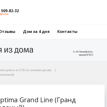
) 509-82-32
звонок
Отзывы
Дом за 4 дня
Контакты
ли купить в СПб по низким ценам
(зеленый)
анд Лайн), цвет RAL 
tima Grand Line (Гранд