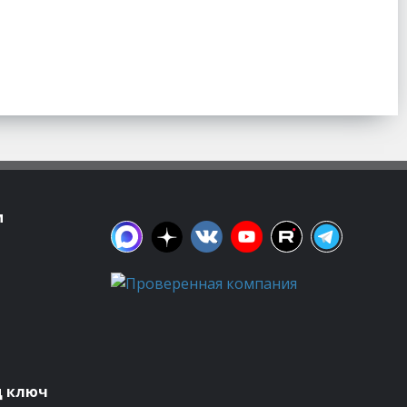
м
д ключ