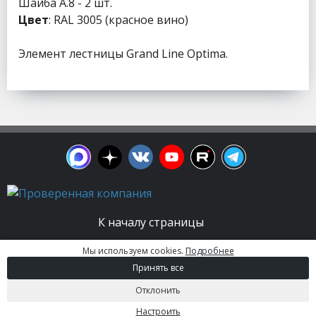
Шайба А.8 - 2 шт.
Цвет
: RAL 3005 (красное вино)
Элемент лестницы Grand Line Optima.
К началу страницы
Мы используем cookies.
Подробнее
© 2003 - 2026. Апельсин group | Группа
Принять все
строительных компаний Все права защищены.
Вся информация на этом сайте носит
Отклонить
информационный характер и не является
публичной офертой, определяемой положениями
Настроить