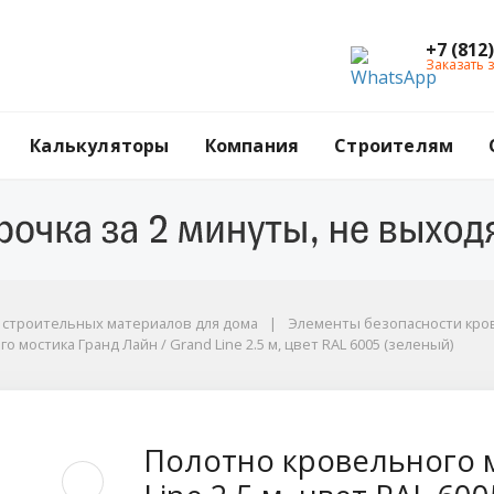
+7 (812
Заказать 
Калькуляторы
Компания
Строителям
г строительных материалов для дома
Элементы безопасности кров
 мостика Гранд Лайн / Grand Line 2.5 м, цвет RAL 6005 (зеленый)
6005 (зеленый)
мостика Гранд Лайн /
Полотно кровельного м