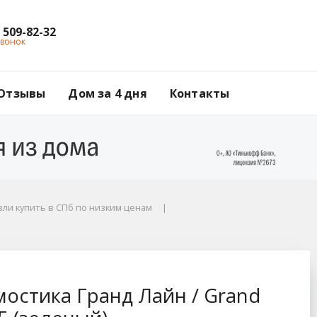
) 509-82-32
звонок
Отзывы
Дом за 4 дня
Контакты
ли купить в СПб по низким ценам
 Grand Line 2.5 м, цв
остика Гранд Лайн / Grand