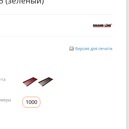
05 (зеленый)
Версия для печати
ета
змеры
1000