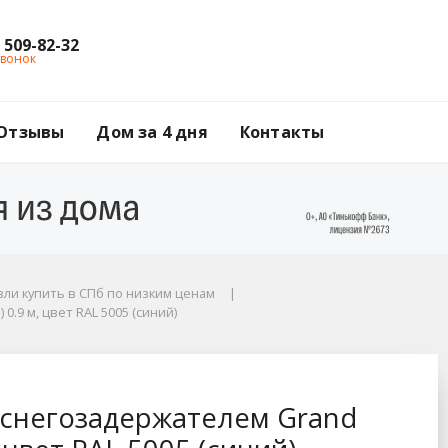
) 509-82-32
звонок
Отзывы
Дом за 4 дня
Контакты
ли купить в СПб по низким ценам
.9 м, цвет RAL 5005 (синий)
rand Line (Гранд Лай
 снегозадержателем Grand