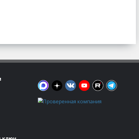
м
д ключ