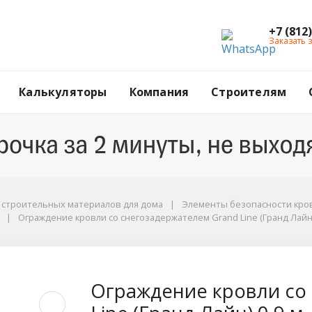
+7 (812
Заказать 
Калькуляторы
Компания
Строителям
г строительных материалов для дома
Элементы безопасности кров
Ограждение кровли со снегозадержателем Grand Line (Гранд Лайн) 0
, цвет RAL 5005 (синий)
 снегозадержателем G
Ограждение кровли со