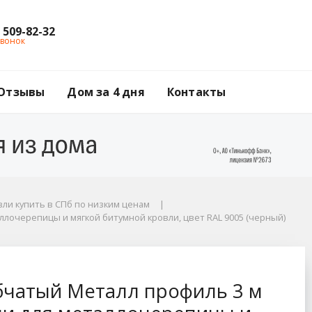
) 509-82-32
звонок
Отзывы
Дом за 4 дня
Контакты
ли купить в СПб по низким ценам
ллочерепицы и мягкой битумной кровли, цвет RAL 9005 (черный)
 (черный)
иль 3 м (4 опоры) с
бчатый Металл профиль 3 м