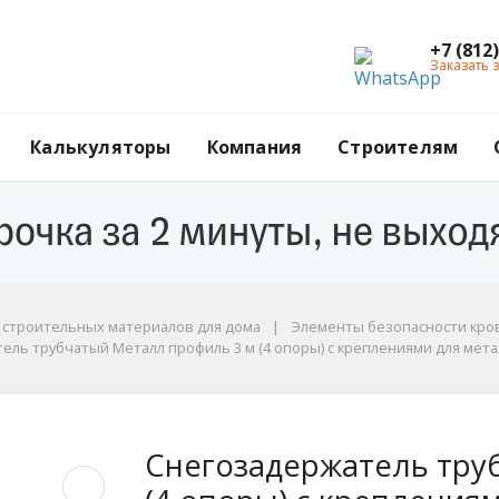
+7 (812
Заказать 
Калькуляторы
Компания
Строителям
г строительных материалов для дома
Элементы безопасности кров
ель трубчатый Металл профиль 3 м (4 опоры) с креплениями для мета
ниями для металлочерепицы и мягкой битумной кровли, цвет RAL 9005
убчатый Металл проф
Снегозадержатель тру