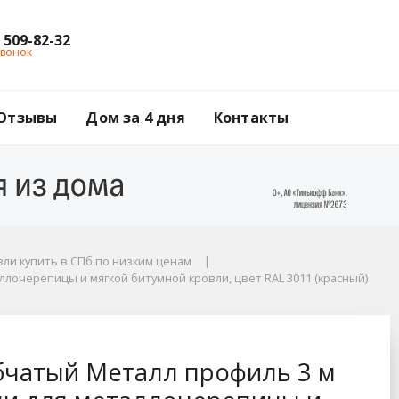
) 509-82-32
звонок
Отзывы
Дом за 4 дня
Контакты
ли купить в СПб по низким ценам
ллочерепицы и мягкой битумной кровли, цвет RAL 3011 (красный)
(красный)
иль 3 м (4 опоры) с
бчатый Металл профиль 3 м