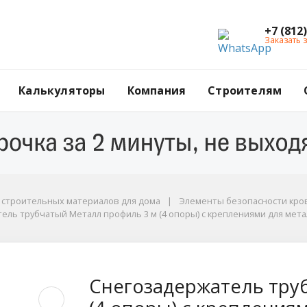
+7 (812
Заказать 
Калькуляторы
Компания
Строителям
г строительных материалов для дома
Элементы безопасности кров
ель трубчатый Металл профиль 3 м (4 опоры) с креплениями для мета
иями для металлочерепицы и мягкой битумной кровли, цвет RAL 3011 
убчатый Металл проф
Снегозадержатель тру