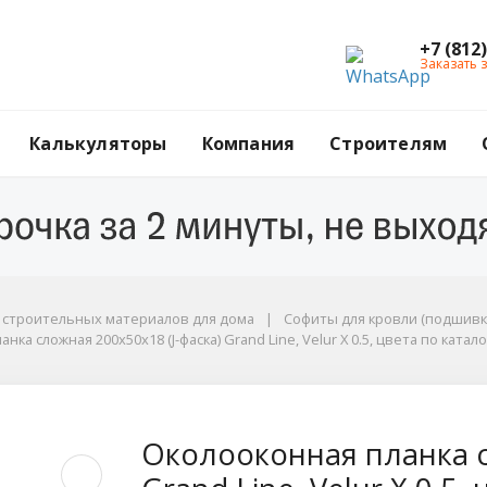
+7 (812
Заказать 
Калькуляторы
Компания
Строителям
ы
г строительных материалов для дома
Софиты для кровли (подшивк
ка сложная 200х50х18 (J-фаска) Grand Line, Velur X 0.5, цвета по катало
, цвета по каталогу RAL и RR
сложная 200х50х18 (J-
Околооконная планка с