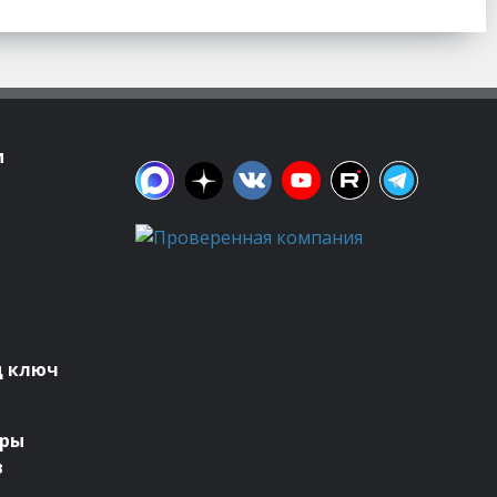
м
д ключ
оры
в