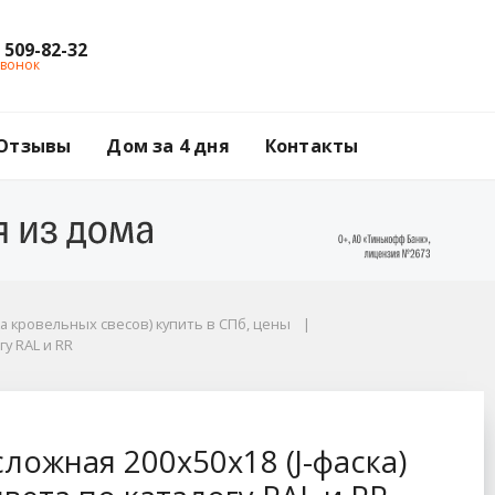
) 509-82-32
звонок
Отзывы
Дом за 4 дня
Контакты
а кровельных свесов) купить в СПб, цены
гу RAL и RR
фаска) Grand Line, Ve
ложная 200х50х18 (J-фаска)