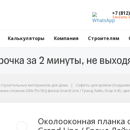
+7 (812
Заказать 
Калькуляторы
Компания
Строителям
ы
г строительных материалов для дома
Софиты для кровли (подшивк
нка сложная 200х75х18 (J-фаска) Grand Line / Гранд Лайн, Drap 0.45, цве
н, Drap 0.45, цвета по каталогу RAL и RR
сложная 200х75х18 (J-
Околооконная планка с