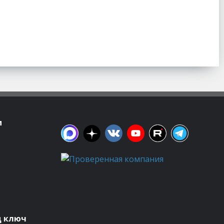
м
д ключ