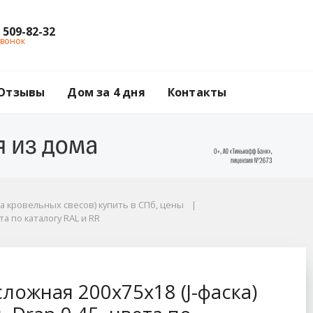
) 509-82-32
звонок
Отзывы
Дом за 4 дня
Контакты
а кровельных свесов) купить в СПб, цены
та по каталогу RAL и RR
фаска) Grand Line / 
ложная 200х75х18 (J-фаска)