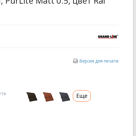
 PurLite Matt 0.5, цвет Ral
Версия для печати
ета
Еще