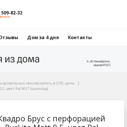
) 509-82-32
звонок
Отзывы
Дом за 4 дня
Контакты
а кровельных свесов) купить в СПб, цены
.5, цвет Ral 8017 (шоколад)
ацией Grand Line / Гр
Квадро Брус с перфорацией