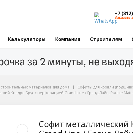
+7 (812
Заказать 
Калькуляторы
Компания
Строителям
ы
г строительных материалов для дома
Софиты для кровли (подшивк
кий Квадро Брус с перфорацией Grand Line / Гранд Лайн, PurLite Matt 0
, PurLite Matt 0.5, цвет Ral 8017 (шоколад)
Квадро Брус с перфор
Софит металлический 