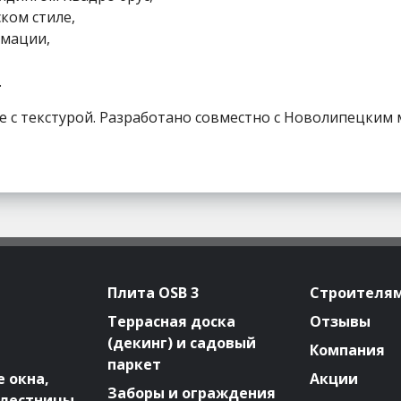
ком стиле,
рмации,
.
ие с текстурой. Разработано совместно с Новолипецким
Плита OSB 3
Строителя
Террасная доска
Отзывы
(декинг) и садовый
Компания
паркет
 окна,
Акции
Заборы и ограждения
 лестницы