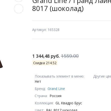
Grand Line / Гранд Лайн,
8017 (шоколад)
Артикул: 165328
1559.00
1 344,48 руб.
Скидка 214.52
Показывать элемент в меню:
Другие цв
Нет
Бренд:
Grand Line
Страна:
Россия
Коллекция:
GL Квадро Брус
Цвет:
RAL 8017 шоколад