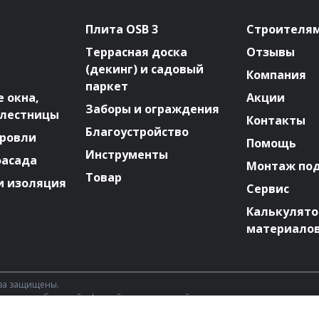
Плита OSB 3
Строителя
Террасная доска
Отзывы
(декинг) и садовый
Компания
паркет
 окна,
Акции
Заборы и ограждения
 лестницы
Контакты
Благоустройство
ровли
Помощь
Инструменты
фасада
Монтаж по
Товар
и изоляция
Сервис
Калькулят
материало
ава защищены.
 является публичной офертой, определяемой положениями