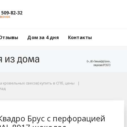
) 509-82-32
звонок
Отзывы
Дом за 4 дня
Контакты
а кровельных свесов) купить в СПб, цены
олад
ацией Grand Line, Ve
Квадро Брус с перфорацией