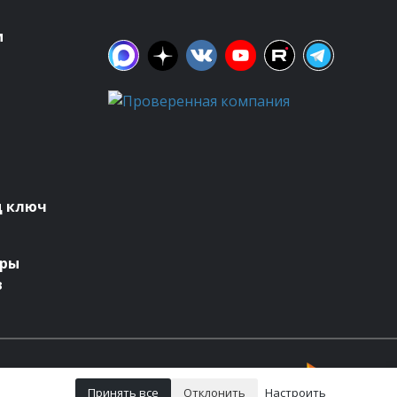
м
д ключ
оры
в
Принять все
Отклонить
Настроить