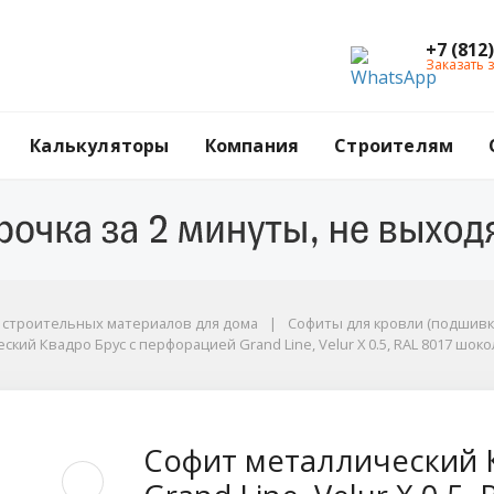
+7 (812
Заказать 
Калькуляторы
Компания
Строителям
ы
г строительных материалов для дома
Софиты для кровли (подшивк
кий Квадро Брус с перфорацией Grand Line, Velur X 0.5, RAL 8017 шок
.5, RAL 8017 шоколад
Квадро Брус с перфор
Софит металлический 