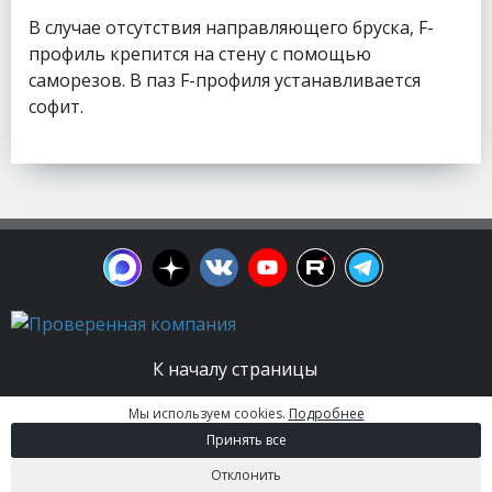
В случае отсутствия направляющего бруска, F-
профиль крепится на стену с помощью
саморезов. В паз F-профиля устанавливается
софит.
К началу страницы
Мы используем cookies.
Подробнее
© 2003 - 2026. Апельсин group | Группа
Принять все
строительных компаний Все права защищены.
Вся информация на этом сайте носит
Отклонить
информационный характер и не является