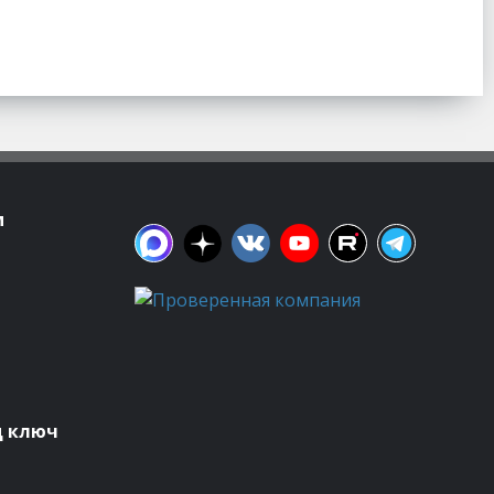
м
д ключ