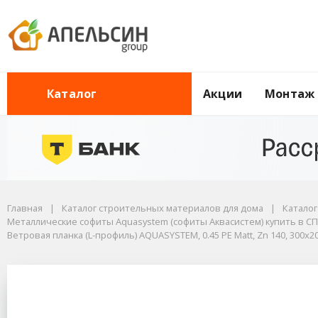
Акции
Монтаж
Каталог
Главная
Каталог строительных материалов для дома
Каталог строительных материалов для дома
Софиты для кровли (подшивка кровельных свесов) купить в СПб, цен
Главная
Каталог строительных материалов для дома
Катало
Металлические софиты Aquasystem (софиты Аквасистем) купить в СПб
Металлические софиты Aquasystem (софиты Аквасистем) купить в С
Софиты Аквасистем сталь оцинкованная купить в СПб
Ветровая планка (L-профиль) AQUASYSTEM, 0.45 PE Matt, Zn 140, 300x2
Ветровая планка (L-профиль) AQUASYSTEM, 0.45 PE Matt, Zn 140, 300x200
Ветровая планка (L-п