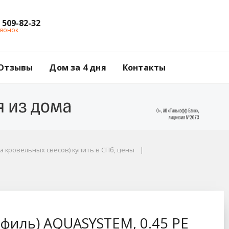
) 509-82-32
звонок
Отзывы
Дом за 4 дня
Контакты
а кровельных свесов) купить в СПб, цены
0.45 PE Matt, Zn 140,
офиль) AQUASYSTEM, 0.45 PE