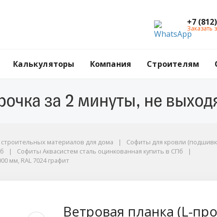
+7 (812
Заказать 
Калькуляторы
Компания
Строителям
ы
г строительных материалов для дома
Софиты для кровли (подшивк
Пб
Софиты Аквасистем сталь оцинкованная купить в СПб
000 мм, RAL 7024 графит
0 мм, RAL 7024 графит
рофиль) AQUASYSTEM, 
Ветровая планка (L-пр