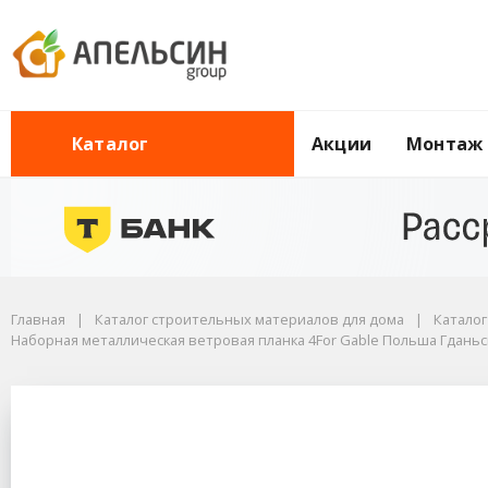
Акции
Монтаж
Каталог
Главная
Каталог строительных материалов для дома
Каталог строительных материалов для дома
Универсальные комплектующие для труб
Главная
Каталог строительных материалов для дома
Катало
Универсальные комплектующие для труб Pipe
Наборная металлическая ветровая планка 4For Gable Польша Гданьск
Наборная металлическая ветровая планка 4For Gable Польша Гданьск, 
Наборная металличес