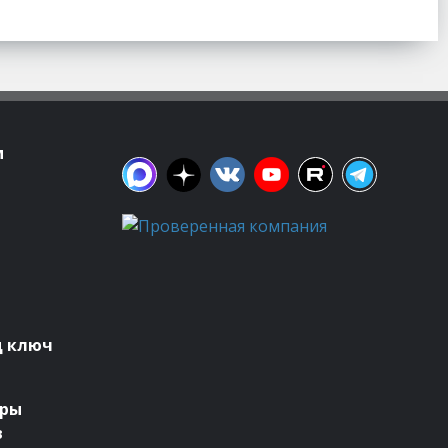
м
д ключ
оры
в