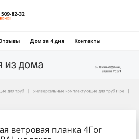
) 509-82-32
звонок
Отзывы
Дом за 4 дня
Контакты
ие для труб
Универсальные комплектующие для труб Pipe
4For Gable Польша Г
я ветровая планка 4For