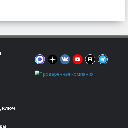
м
д ключ
оры