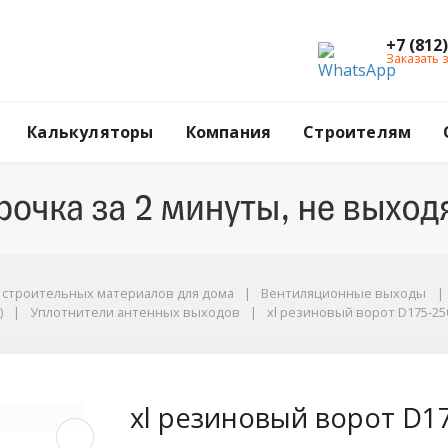
+7 (812
Заказать 
Калькуляторы
Компания
Строителям
г строительных материалов для дома
Вентиляционные выходы
)
Уплотнители антенных выходов
xl резиновый ворот D175-2
 D175-250мм чёрный
xl резиновый ворот D