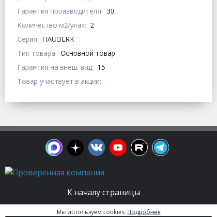
Гарантия производителя:
30
Количество м2/упак:
2
Серия:
HAUBERK
Тип товара:
Основной товар
Гарантия на внеш. вид:
15
Товар участвует в акции:
К началу страницы
Мы используем cookies.
Подробнее
© 2003 - 2026. Апельсин group | Группа