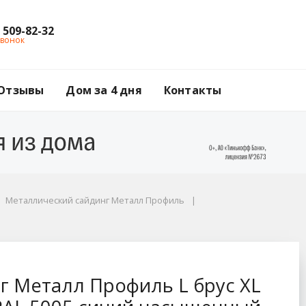
) 509-82-32
звонок
Отзывы
Дом за 4 дня
Контакты
Металлический сайдинг Металл Профиль
L брус XL Волна, 0.
г Металл Профиль L брус XL