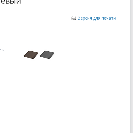
невый
Версия для печати
ета