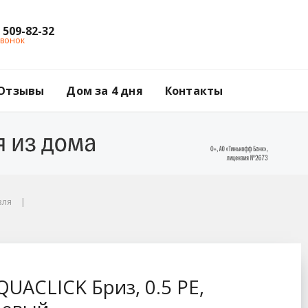
) 509-82-32
звонок
Отзывы
Дом за 4 дня
Контакты
вля
PE, Zn140, RAL 8017 
UACLICK Бриз, 0.5 PE,