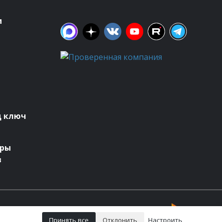
м
д ключ
оры
в
Принять все
Отклонить
Настроить