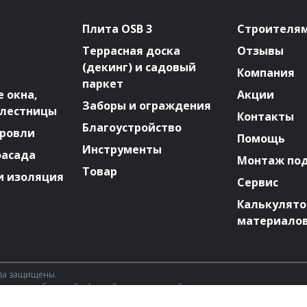
Плита OSB 3
Строителя
Террасная доска
Отзывы
(декинг) и садовый
Компания
паркет
 окна,
Акции
Заборы и ограждения
 лестницы
Контакты
Благоустройство
ровли
Помощь
Инструменты
фасада
Монтаж по
Товар
и изоляция
Сервис
Калькулят
материало
ава защищены.
 является публичной офертой, определяемой положениями