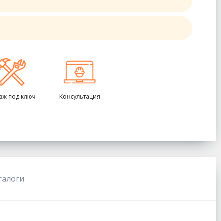
аж под ключ
Консультация
талоги