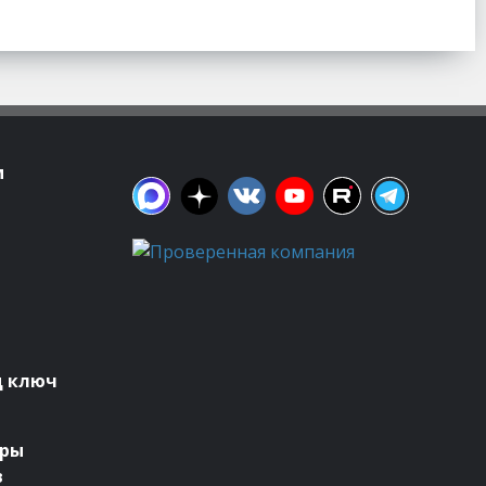
м
д ключ
оры
в