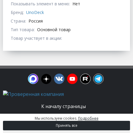
Показывать элемент в меню:
Нет
Бренд:
UnoDeck
Страна:
Россия
Тип товара:
Основной товар
Товар участвует в акции:
К началу страницы
Мы используем cookies.
Подробнее
© 2003 - 2026. Апельсин group | Группа
Принять все
строительных компаний Все права защищены.
Вся информация на этом сайте носит