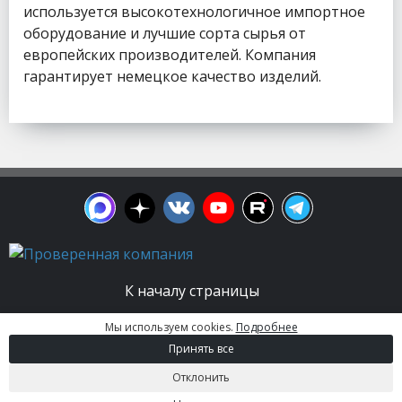
используется высокотехнологичное импортное
оборудование и лучшие сорта сырья от
европейских производителей. Компания
гарантирует немецкое качество изделий.
К началу страницы
Мы используем cookies.
Подробнее
© 2003 - 2026. Апельсин group | Группа
Принять все
строительных компаний Все права защищены.
Вся информация на этом сайте носит
Отклонить
информационный характер и не является
публичной офертой, определяемой положениями