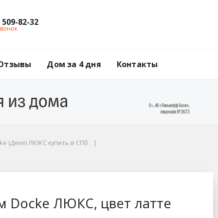
) 509-82-32
звонок
Отзывы
Дом за 4 дня
Контакты
ke (Деке) ЛЮКС купить в СПб
 латте (RAL 1001)
 м Docke ЛЮКС, цвет латте