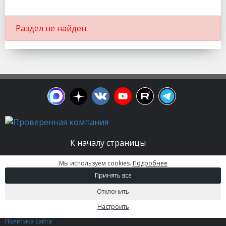
Раздел не найден.
К началу страницы
Мы используем cookies.
Подробнее
© 2003 - 2026. Апельсин group | Группа
Принять все
строительных компаний Все права защищены.
Вся информация на этом сайте носит
Отклонить
информационный характер и не является
публичной офертой, определяемой положениями
Настроить
Статьи 437 (2) ГК РФ.
Политика сайта