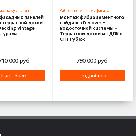
 монтажу фасада
Работы по монтажу фасада
фасадных панелей
Монтаж фиброцементного
и террасной доски
сайдинга Decover +
ecking Vintage
Водосточной системы +
ьтурама
Террасной доски из ДПК в
СНТ Рубеж
710 000 руб.
790 000 руб.
Подробнее
Подробнее
м