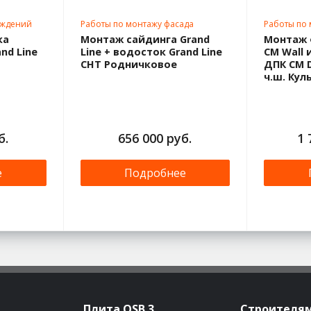
аждений
Работы по монтажу фасада
Работы по
ка
Монтаж сайдинга Grand
Монтаж 
nd Line
Line + водосток Grand Line
CM Wall 
СНТ Родничковое
ДПК CM D
ч.ш. Кул
б.
656 000 руб.
1 
е
Подробнее
Плита OSB 3
Строителя