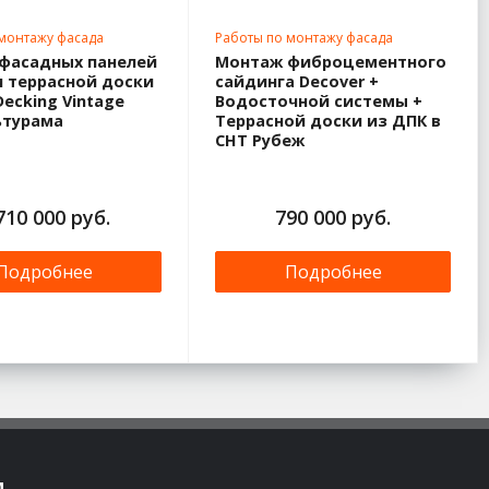
 монтажу фасада
Работы по монтажу фасада
фасадных панелей
Монтаж фиброцементного
и террасной доски
сайдинга Decover +
ecking Vintage
Водосточной системы +
ьтурама
Террасной доски из ДПК в
СНТ Рубеж
710 000 руб.
790 000 руб.
Подробнее
Подробнее
м