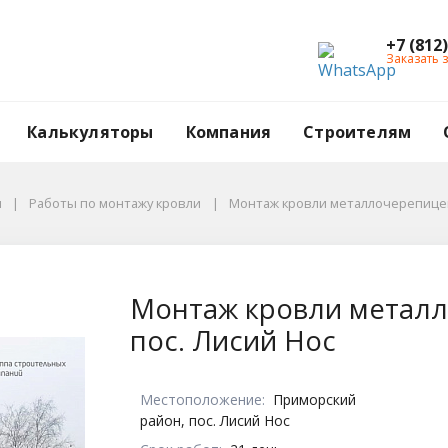
+7 (812
Заказать 
Калькуляторы
Компания
Строителям
ы
Работы по монтажу кровли
Монтаж кровли металлочерепицей 
лочерепицей Grand L
Монтаж кровли металл
пос. Лисий Нос
Местоположение:
Приморский
район, пос. Лисий Нос