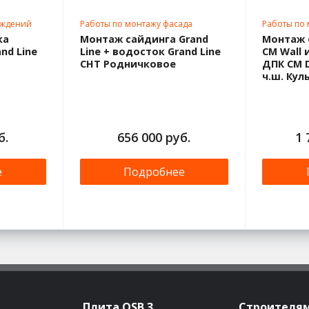
аждений
Работы по монтажу фасада
Работы по
ка
Монтаж сайдинга Grand
Монтаж 
nd Line
Line + водосток Grand Line
CM Wall 
СНТ Родничковое
ДПК CM D
ч.ш. Кул
б.
656 000 руб.
1 
е
Подробнее
Плита OSB 3
Строителя