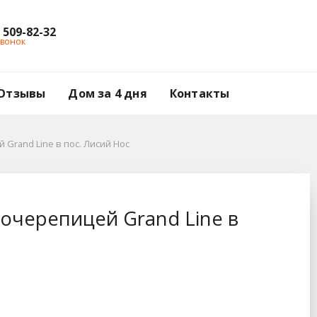
) 509-82-32
звонок
Отзывы
Дом за 4 дня
Контакты
Grand Line в пос. Лисий Нос
ine в пос. Лисий Но
очерепицей Grand Line в