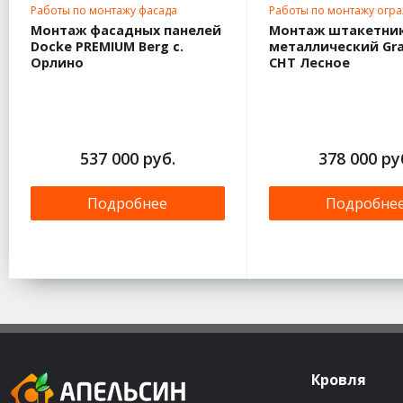
Работы по монтажу фасада
Работы по монтажу огр
Монтаж фасадных панелей
Монтаж штакетни
Docke PREMIUM Berg с.
металлический Gra
Орлино
СНТ Лесное
537 000 руб.
378 000 ру
Подробнее
Подробне
Кровля