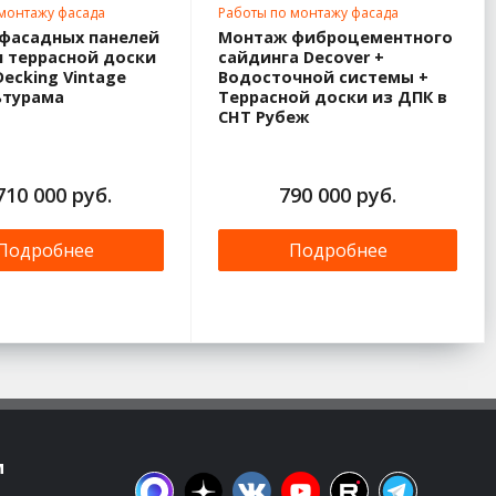
 монтажу фасада
Работы по монтажу фасада
фасадных панелей
Монтаж фиброцементного
и террасной доски
сайдинга Decover +
ecking Vintage
Водосточной системы +
ьтурама
Террасной доски из ДПК в
СНТ Рубеж
710 000 руб.
790 000 руб.
Подробнее
Подробнее
м