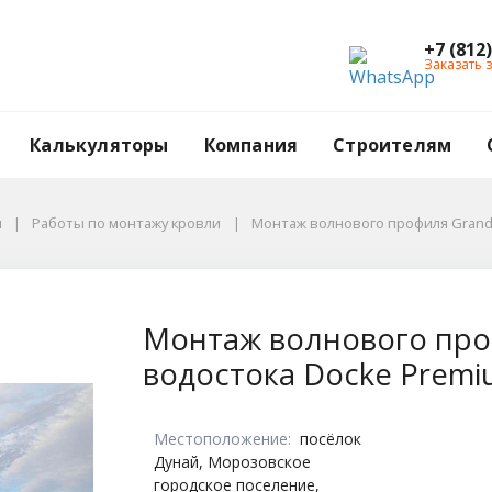
+7 (812
Заказать 
Калькуляторы
Компания
Строителям
ы
Работы по монтажу кровли
Монтаж волнового профиля Grand L
mium д. Красный Бор
офиля Grand Line, ц
Монтаж волнового проф
водостока Docke Premi
Местоположение:
посёлок
Дунай, Морозовское
городское поселение,