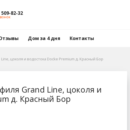
) 509-82-32
звонок
Отзывы
Дом за 4 дня
Контакты
ine, цоколя и водостока Docke Premium д. Красный Бор
околя и водостока Do
иля Grand Line, цоколя и
um д. Красный Бор