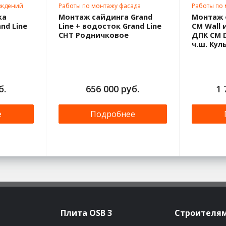
аждений
Работы по монтажу фасада
Работы по
ка
Монтаж сайдинга Grand
Монтаж 
nd Line
Line + водосток Grand Line
CM Wall 
СНТ Родничковое
ДПК CM D
ч.ш. Кул
б.
656 000 руб.
1 
е
Подробнее
Плита OSB 3
Строителя