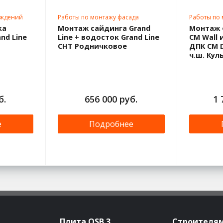
аждений
Работы по монтажу фасада
Работы по
ка
Монтаж сайдинга Grand
Монтаж 
nd Line
Line + водосток Grand Line
CM Wall 
СНТ Родничковое
ДПК CM D
ч.ш. Кул
б.
656 000 руб.
1 
е
Подробнее
Плита OSB 3
Строителя