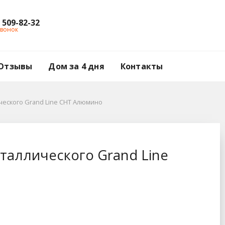
) 509-82-32
звонок
Отзывы
Дом за 4 дня
Контакты
еского Grand Line СНТ Алюмино
nd Line СНТ Алюмино
таллического Grand Line