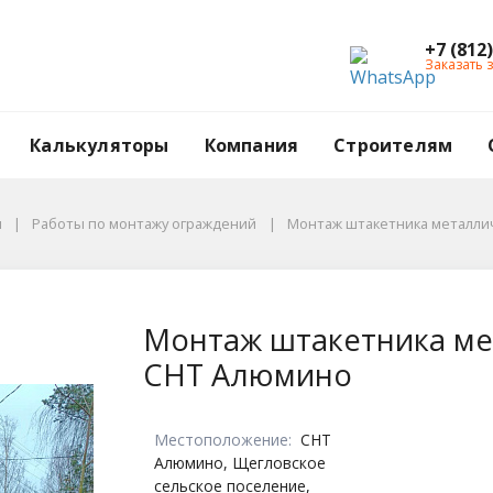
+7 (812
Заказать 
Калькуляторы
Компания
Строителям
ы
Работы по монтажу ограждений
Монтаж штакетника металлич
металлического Gra
Монтаж штакетника ме
СНТ Алюмино
Местоположение:
СНТ
Алюмино, Щегловское
сельское поселение,