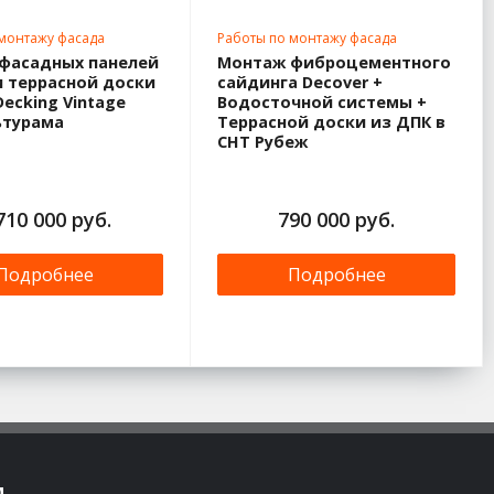
 монтажу фасада
Работы по монтажу фасада
фасадных панелей
Монтаж фиброцементного
и террасной доски
сайдинга Decover +
ecking Vintage
Водосточной системы +
ьтурама
Террасной доски из ДПК в
СНТ Рубеж
710 000 руб.
790 000 руб.
Подробнее
Подробнее
м