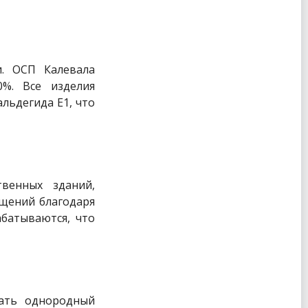
и. ОСП Калевала
0%. Все изделия
льдегида Е1, что
венных зданий,
ещений благодаря
батываются, что
чать однородный