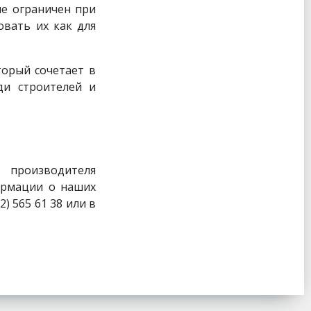
не ограничен при
овать их как для
торый сочетает в
ди строителей и
 производителя
ормации о наших
) 565 61 38 или в