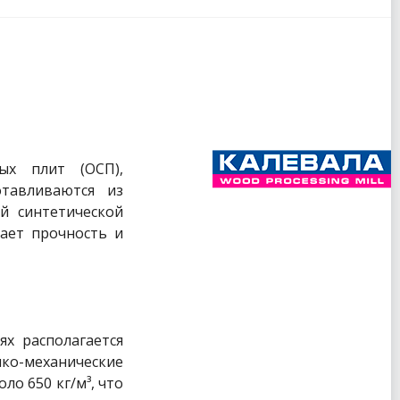
ых плит (ОСП),
отавливаются из
й синтетической
вает прочность и
х располагается
ко-механические
ло 650 кг/м³, что