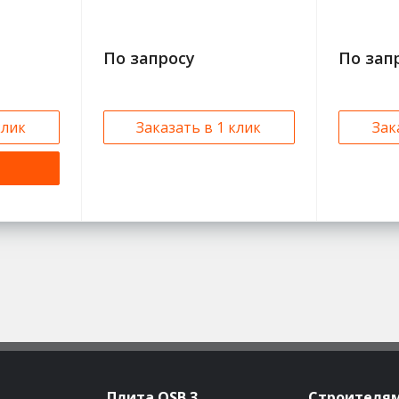
По запросу
По зап
клик
Заказать в 1 клик
Зак
Плита OSB 3
Строителя