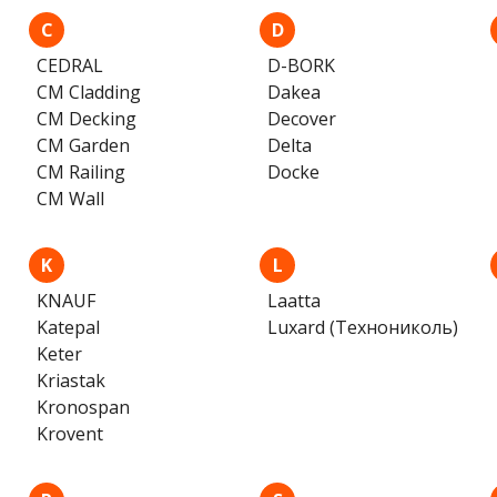
C
D
CEDRAL
D-BORK
CM Cladding
Dakea
CM Decking
Decover
CM Garden
Delta
CM Railing
Docke
CM Wall
K
L
KNAUF
Laatta
Katepal
Luxard (Технониколь)
Keter
Kriastak
Kronospan
Krovent