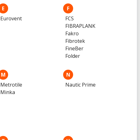
E
F
Eurovent
FCS
FIBRAPLANK
Fakro
Fibrotek
FineBer
Folder
M
N
Metrotile
Nautic Prime
Minka