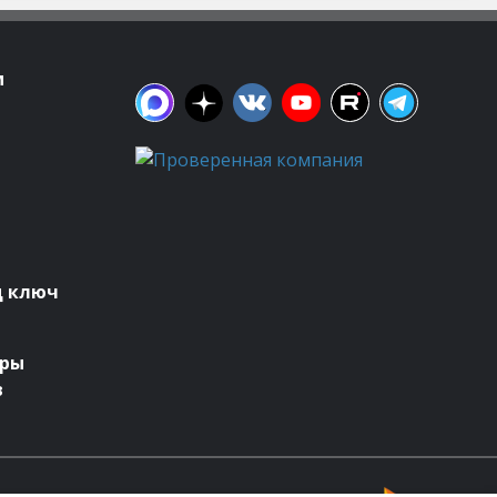
м
д ключ
оры
в