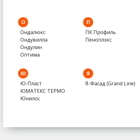
О
П
Ондалюкс
ПК Профиль
Ондувилла
Пеноплэкс
Ондулин
Оптима
Ю
Я
Ю-Пласт
Я-Фасад (Grand Line)
ЮМАТЕКС ТЕРМО
Юнилос