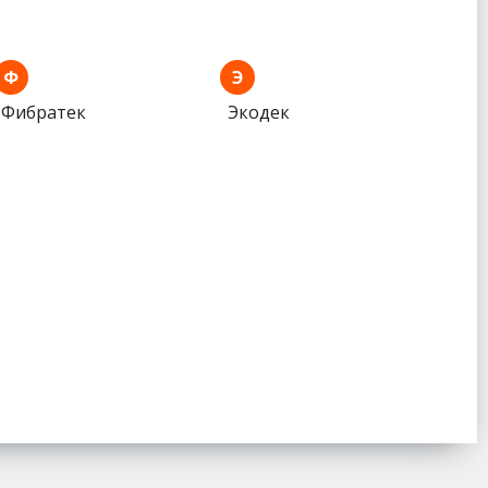
Ф
Э
Фибратек
Экодек