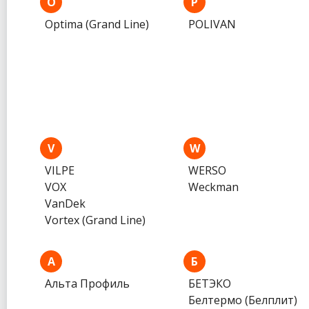
O
P
Optima (Grand Line)
POLIVAN
V
W
VILPE
WERSO
VOX
Weckman
VanDek
Vortex (Grand Line)
А
Б
Альта Профиль
БЕТЭКО
Белтермо (Белплит)