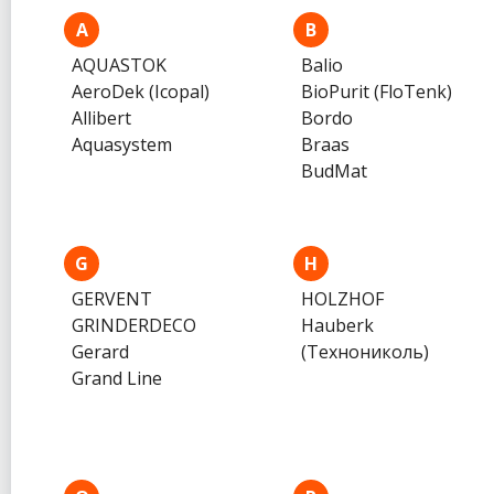
A
B
AQUASTOK
Balio
AeroDek (Icopal)
BioPurit (FloTenk)
Allibert
Bordo
Aquasystem
Braas
BudMat
G
H
GERVENT
HOLZHOF
GRINDERDECO
Hauberk
Gerard
(Технониколь)
Grand Line