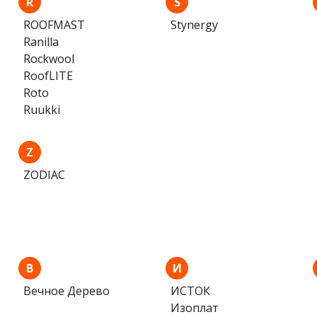
R
S
ROOFMAST
Stynergy
Ranilla
Rockwool
RoofLITE
Roto
Ruukki
Z
ZODIAC
В
И
Вечное Дерево
ИСТОК
Изоплат