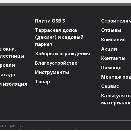
Плита OSB 3
Строителя
Террасная доска
Отзывы
(декинг) и садовый
Компания
паркет
 окна,
Акции
Заборы и ограждения
 лестницы
Контакты
Благоустройство
ровли
Помощь
Инструменты
фасада
Монтаж по
Товар
и изоляция
Сервис
Калькулят
материало
ава защищены.
 является публичной офертой, определяемой положениями