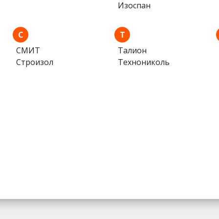
Изоспан
С
Т
СМИТ
Талион
Строизол
Технониколь