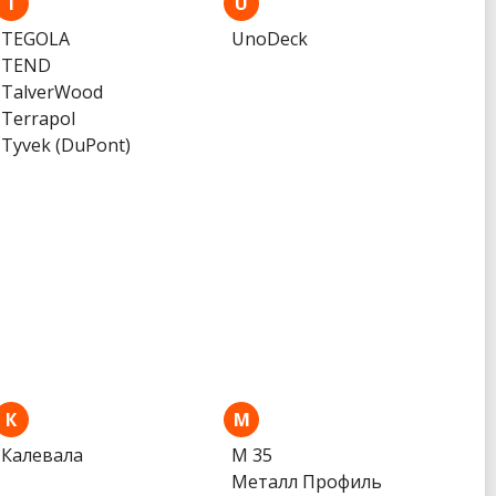
T
U
TEGOLA
UnoDeck
TEND
TalverWood
Terrapol
Tyvek (DuPont)
К
М
Калевала
М 35
Металл Профиль