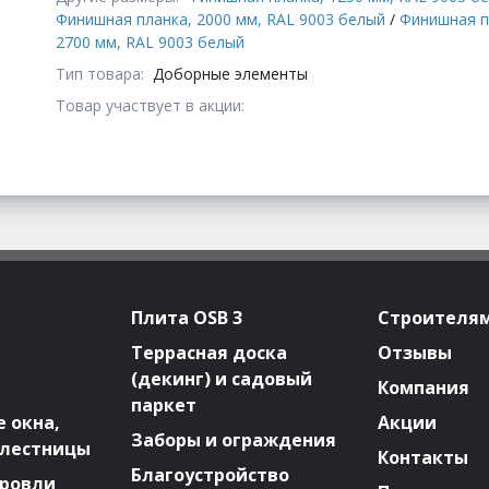
Финишная планка, 2000 мм, RAL 9003 белый
/
Финишная п
2700 мм, RAL 9003 белый
Тип товара:
Доборные элементы
Товар участвует в акции:
Плита OSB 3
Строителя
Террасная доска
Отзывы
(декинг) и садовый
Компания
паркет
 окна,
Акции
Заборы и ограждения
 лестницы
Контакты
Благоустройство
ровли