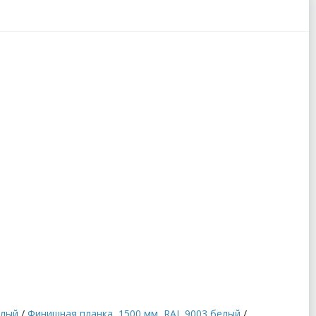
елый
/
Финишная планка, 1500 мм, RAL 9003 белый
/