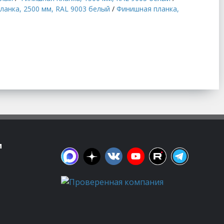
ланка, 2500 мм, RAL 9003 белый
/
Финишная планка,
м