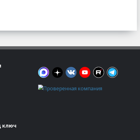
м
д ключ