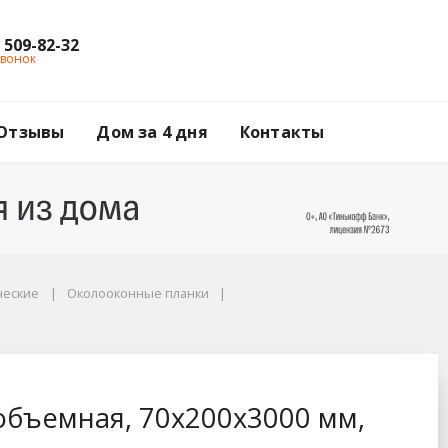
) 509-82-32
звонок
Отзывы
Дом за 4 дня
Контакты
ческие
Околооконные планки
000 мм, RAL 8017 ко
объемная, 70x200x3000 мм,