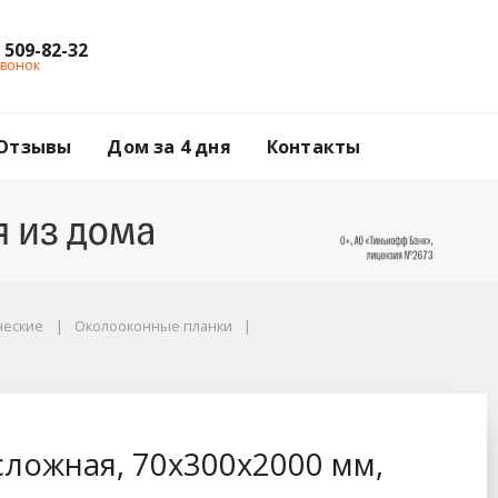
) 509-82-32
звонок
Отзывы
Дом за 4 дня
Контакты
ческие
Околооконные планки
00 мм, RAL 6005 зеле
ложная, 70x300x2000 мм,