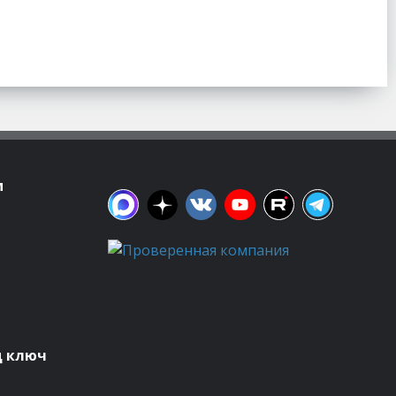
м
д ключ