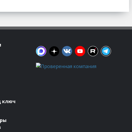
м
д ключ
оры
в