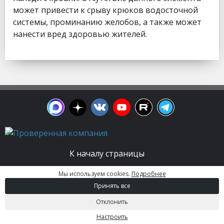
может привести к срыву крюков водосточной
системы, проминанию желобов, а также может
нанести вред здоровью жителей.
К началу страницы
Мы используем cookies.
Подробнее
© 2003 - 2026. Апельсин group | Группа
Принять все
строительных компаний Все права защищены.
Вся информация на этом сайте носит
Отклонить
информационный характер и не является
публичной офертой, определяемой положениями
Настроить
Статьи 437 (2) ГК РФ.