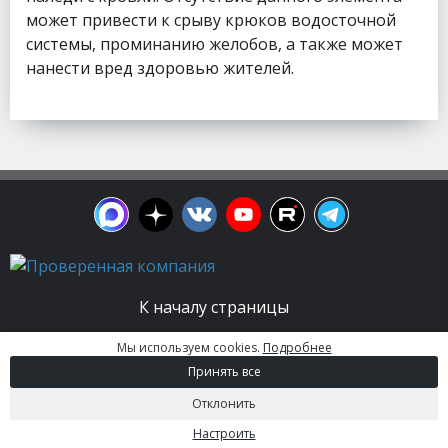
может привести к срыву крюков водосточной
системы, проминанию желобов, а также может
нанести вред здоровью жителей.
К началу страницы
Мы используем cookies.
Подробнее
© 2003 - 2026. Апельсин group | Группа
Принять все
строительных компаний Все права защищены.
Вся информация на этом сайте носит
Отклонить
информационный характер и не является
публичной офертой, определяемой положениями
Настроить
Статьи 437 (2) ГК РФ.