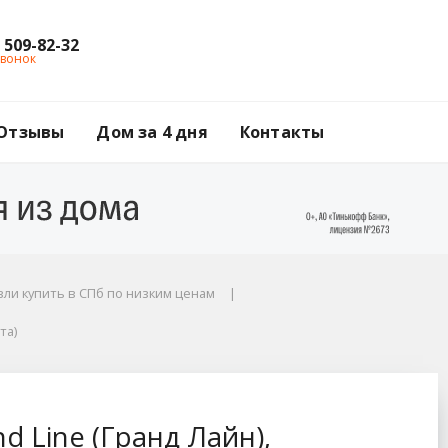
) 509-82-32
звонок
Отзывы
Дом за 4 дня
Контакты
ли купить в СПб по низким ценам
а)
та)
), трубчатый универ
 Line (Гранд Лайн),