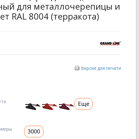
ный для металлочерепицы и
вет RAL 8004 (терракота)
Версия для печати
ета
Еще
змеры
3000