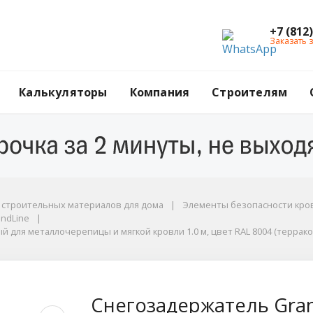
+7 (812
Заказать 
Калькуляторы
Компания
Строителям
г строительных материалов для дома
Элементы безопасности кров
dLine
andLine
для металлочерепицы и мягкой кровли 1.0 м, цвет RAL 8004 (терракот
й для металлочерепицы и мягкой кровли 1.0 м, цвет RAL 8004 (террако
and Line (Гранд Лайн
Снегозадержатель Grand