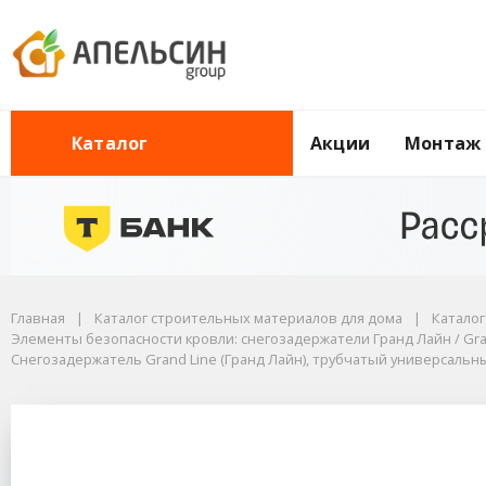
Акции
Монтаж
Каталог
Главная
Каталог строительных материалов для дома
Каталог строительных материалов для дома
Элементы безопасности кровли купить в СПб по низким ценам
Главная
Каталог строительных материалов для дома
Катало
Элементы безопасности кровли: снегозадержатели Гранд Лайн / Gran
Элементы безопасности кровли: снегозадержатели Гранд Лайн / Gr
Снегозадержатель Grand Line (Гранд Лайн), трубчатый универсальный 
Снегозадержатель Grand Line (Гранд Лайн), трубчатый универсальны
Снегозадержатель Gr