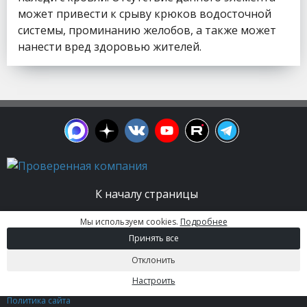
может привести к срыву крюков водосточной
системы, проминанию желобов, а также может
нанести вред здоровью жителей.
К началу страницы
Мы используем cookies.
Подробнее
© 2003 - 2026. Апельсин group | Группа
Принять все
строительных компаний Все права защищены.
Вся информация на этом сайте носит
Отклонить
информационный характер и не является
публичной офертой, определяемой положениями
Настроить
Статьи 437 (2) ГК РФ.
Политика сайта