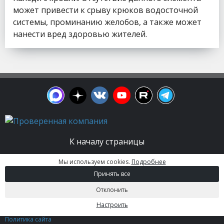
может привести к срыву крюков водосточной
системы, проминанию желобов, а также может
нанести вред здоровью жителей.
К началу страницы
Мы используем cookies.
Подробнее
© 2003 - 2026. Апельсин group | Группа
Принять все
строительных компаний Все права защищены.
Вся информация на этом сайте носит
Отклонить
информационный характер и не является
публичной офертой, определяемой положениями
Настроить
Статьи 437 (2) ГК РФ.
Политика сайта