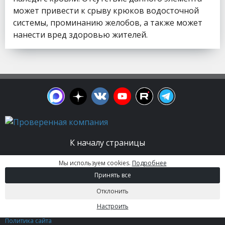
может привести к срыву крюков водосточной
системы, проминанию желобов, а также может
нанести вред здоровью жителей.
К началу страницы
Мы используем cookies.
Подробнее
© 2003 - 2026. Апельсин group | Группа
Принять все
строительных компаний Все права защищены.
Вся информация на этом сайте носит
Отклонить
информационный характер и не является
публичной офертой, определяемой положениями
Настроить
Статьи 437 (2) ГК РФ.
Политика сайта