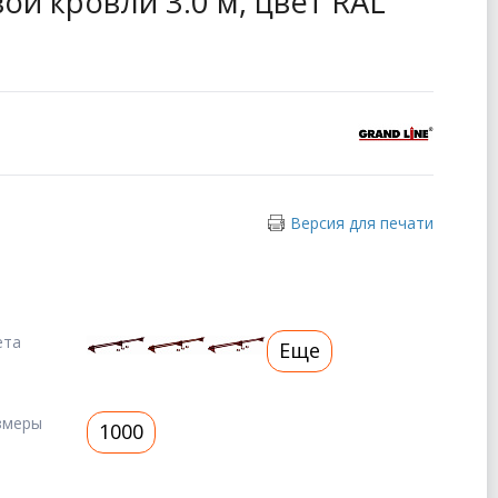
ой кровли 3.0 м, цвет RAL
Версия для печати
ета
Еще
змеры
1000