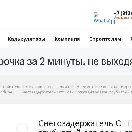
+7 (812
Заказать 
Калькуляторы
Компания
Строителям
г строительных материалов для дома
Элементы безопасности кров
dLine
andLine
Снегозадержатель Оптима / Optima Grand Line, трубчатый д
й кровли 3.0 м, цвет RAL 7004 (серый)
тима / Optima Grand 
Снегозадержатель Опти