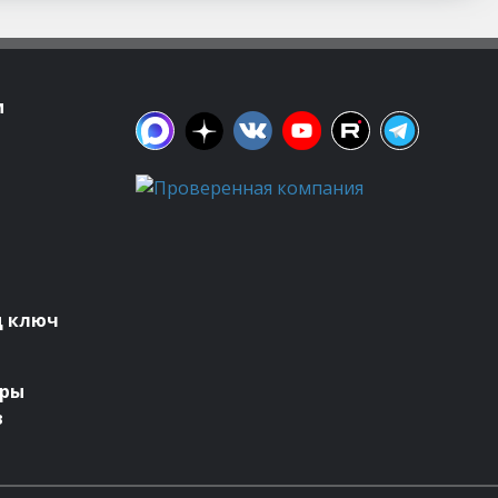
м
д ключ
оры
в