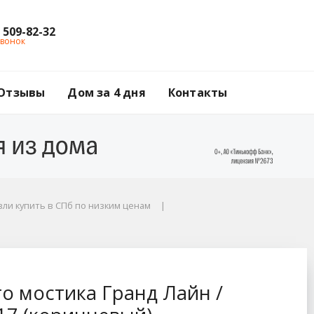
) 509-82-32
звонок
Отзывы
Дом за 4 дня
Контакты
ли купить в СПб по низким ценам
н / Grand Line, цвет
 мостика Гранд Лайн /