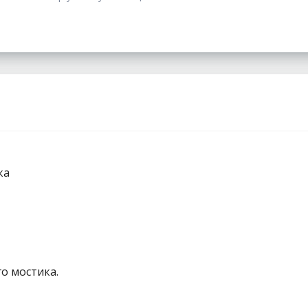
ка
о мостика.