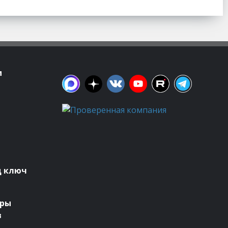
м
д ключ
оры
в