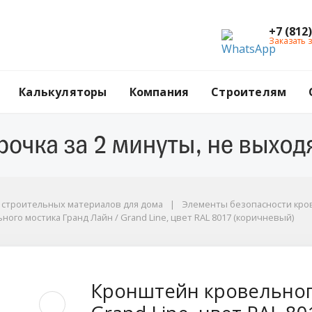
+7 (812
Заказать 
Калькуляторы
Компания
Строителям
г строительных материалов для дома
Элементы безопасности кров
ого мостика Гранд Лайн / Grand Line, цвет RAL 8017 (коричневый)
17 (коричневый)
го мостика Гранд Лай
Кронштейн кровельного