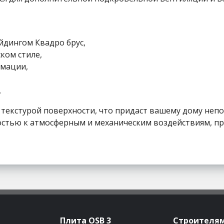
йдингом Квадро брус,
ком стиле,
рмации,
.
й текстурой поверхности, что придаст вашему дому не
тью к атмосферным и механическим воздействиям, пре
Плита OSB 3
Строителя