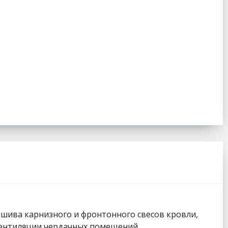
дшива карнизного и фронтонного свесов кровли,
вентиляции чердачных помещений.