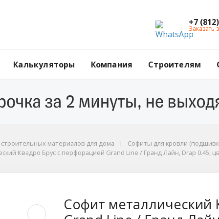
+7 (812
Заказать 
Калькуляторы
Компания
Строителям
ы
г строительных материалов для дома
Софиты для кровли (подшивк
кий Квадро Брус с перфорацией Grand Line / Гранд Лайн, Drap 0.45, цв
йн, Drap 0.45, цвет Ral 9005 (черный янтарь)
Квадро Брус с перфор
Софит металлический 