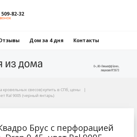
) 509-82-32
звонок
Отзывы
Дом за 4 дня
Контакты
а кровельных свесов) купить в СПб, цены
ет Ral 9005 (черный янтарь)
ацией Grand Line / Г
Квадро Брус с перфорацией