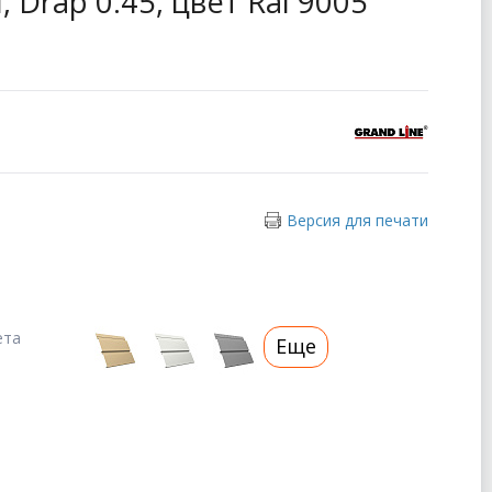
, Drap 0.45, цвет Ral 9005
Версия для печати
ета
Еще