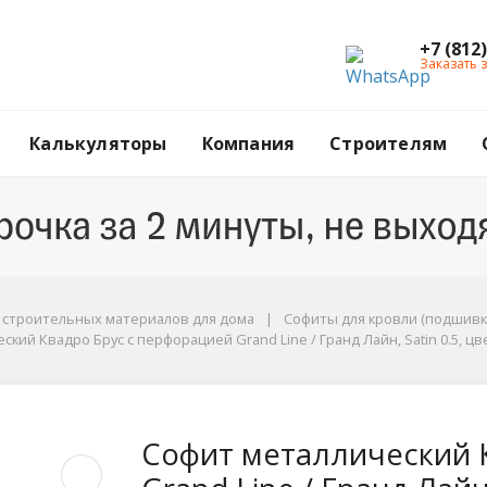
+7 (812
Заказать 
Калькуляторы
Компания
Строителям
ы
г строительных материалов для дома
Софиты для кровли (подшивк
кий Квадро Брус с перфорацией Grand Line / Гранд Лайн, Satin 0.5, цве
н, Satin 0.5, цвет Ral 5005 (сигнально-синий)
Квадро Брус с перфор
Софит металлический 