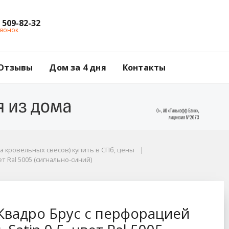
) 509-82-32
звонок
Отзывы
Дом за 4 дня
Контакты
а кровельных свесов) купить в СПб, цены
т Ral 5005 (сигнально-синий)
ацией Grand Line / Г
Квадро Брус с перфорацией