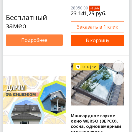
28050.00
-18%
23 141,25 руб.
Бесплатный
замер
Заказать в 1 клик
Подробнее
В корзину
Мансардное глухое
окно WERSO (ВЕРСО),
сосна, однокамерный
стеклопакет с