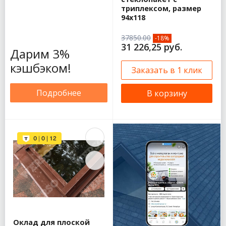
триплексом, размер
94х118
37850.00
-18%
31 226,25 руб.
Дарим 3%
кэшбэком!
Заказать в 1 клик
Подробнее
В корзину
Оклад для плоской