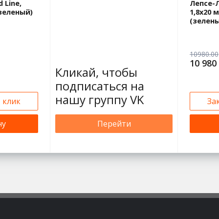
 Line,
Лепсе-Л
(зеленый)
1,8х20 м
(зелен
10980.00
10 980
Кликай, чтобы
подписаться на
нашу группу VK
1 клик
За
ну
Перейти