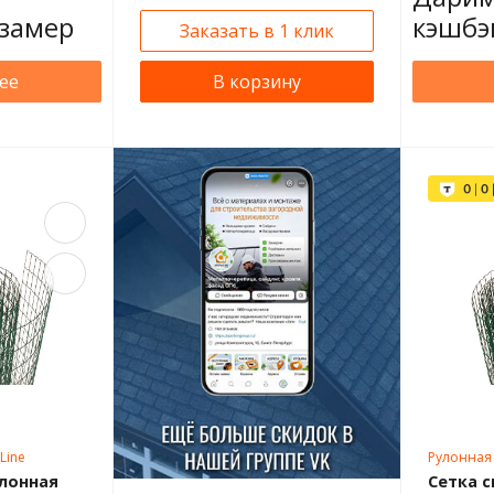
замер
кэшбэ
Заказать в 1 клик
ее
В корзину
Line
Рулонная 
улонная
Сетка с