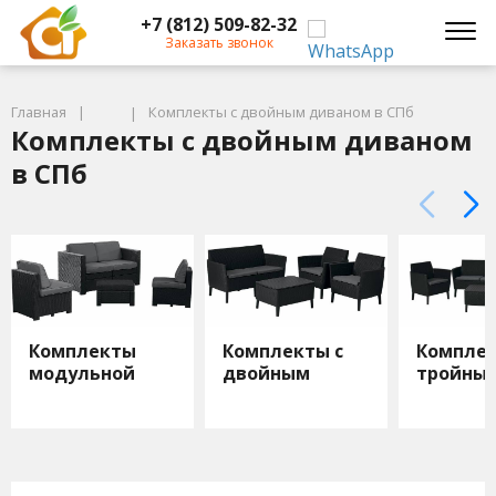
+7 (812) 509-82-32
Заказать звонок
Главная
Комплекты с двойным диваном в СПб
Комплекты с двойным диваном
в СПб
Комплекты
Комплекты с
Комплек
модульной
двойным
тройны
мебели
диваном
дивано